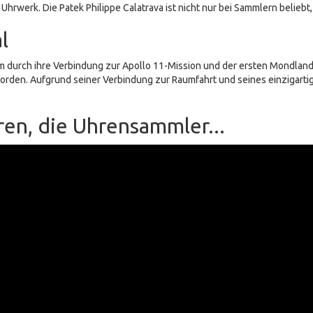
hrwerk. Die Patek Philippe Calatrava ist nicht nur bei Sammlern belieb
l
llem durch ihre Verbindung zur Apollo 11-Mission und der ersten Mondl
rden. Aufgrund seiner Verbindung zur Raumfahrt und seines einzigarti
en, die Uhrensammler...