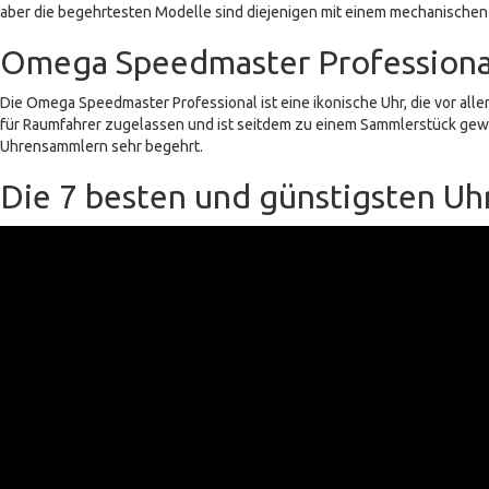
aber die begehrtesten Modelle sind diejenigen mit einem mechanischen U
Omega Speedmaster Professiona
Die Omega Speedmaster Professional ist eine ikonische Uhr, die vor a
für Raumfahrer zugelassen und ist seitdem zu einem Sammlerstück gewo
Uhrensammlern sehr begehrt.
Die 7 besten und günstigsten Uhr