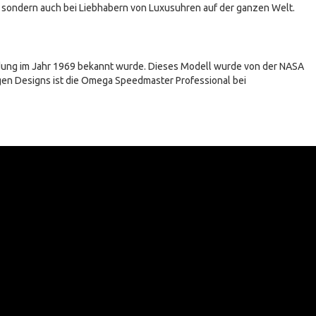
t, sondern auch bei Liebhabern von Luxusuhren auf der ganzen Welt.
andung im Jahr 1969 bekannt wurde. Dieses Modell wurde von der NASA
gen Designs ist die Omega Speedmaster Professional bei