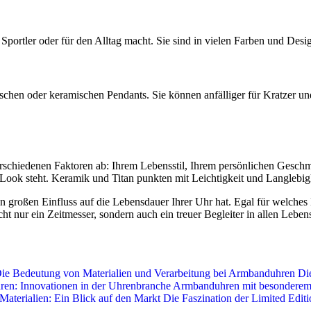
r Sportler oder für den Alltag macht. Sie sind in vielen Farben und Desi
lischen oder keramischen Pendants. Sie können anfälliger für Kratzer und
chiedenen Faktoren ab: Ihrem Lebensstil, Ihrem persönlichen Geschmack
Look steht. Keramik und Titan punkten mit Leichtigkeit und Langlebigke
en großen Einfluss auf die Lebensdauer Ihrer Uhr hat. Egal für welches M
ht nur ein Zeitmesser, sondern auch ein treuer Begleiter in allen Leben
ie Bedeutung von Materialien und Verarbeitung bei Armbanduhren
Die
ren: Innovationen in der Uhrenbranche
Armbanduhren mit besonderem D
aterialien: Ein Blick auf den Markt
Die Faszination der Limited Edit