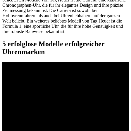
Chronographen-Uhr, die für ihr elegantes Design und ihre präzise
Zeitmessung bekannt ist. Die Carrera ist sowohl bei
Hobbyrennfahrern als auch bei Uhrenliebhabern auf der ganzen
Welt beliebt. Ein weiteres beliebtes Modell von Tag Heuer ist die
Formula 1, eine sportliche Uhr, die für ihre hohe Genauigkeit und
ihre robuste Bauweise bekannt ist.
5 erfolglose Modelle erfolgreicher
Uhrenmarken